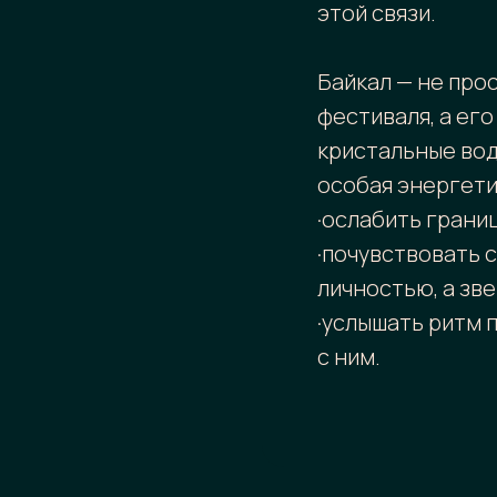
этой связи.
Байкал — не про
фестиваля, а его
кристальные вод
особая энергети
·ослабить грани
·почувствовать 
личностью, а зве
·услышать ритм 
с ним.