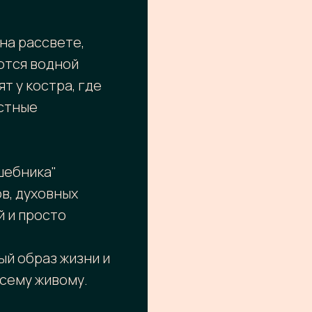
на рассвете,
ются водной
т у костра, где
естные
шебника"
в, духовных
й и просто
ый образ жизни и
сему живому.