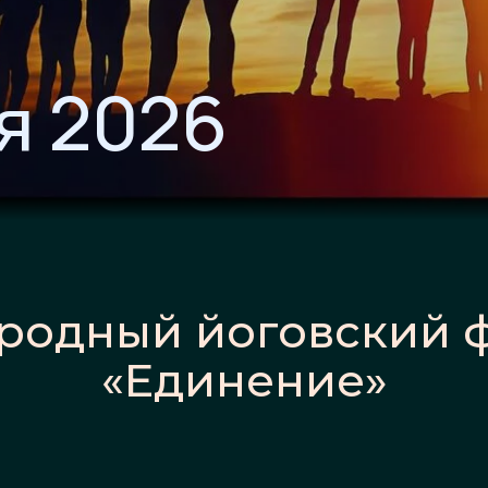
ля 2026
родный йоговский 
«Единение»