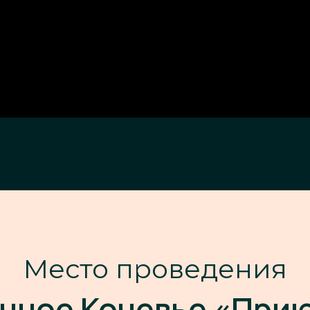
Место проведения
чное Кочевье «При