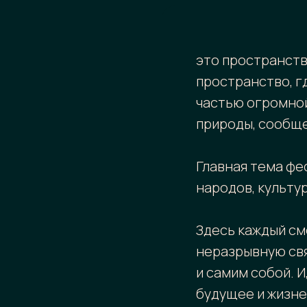
это пространств
пространство, г
частью огромной
природы, сообщ
Главная тема фе
народов, культур
Здесь каждый см
неразрывную свя
и самим собой. И
будущее и жизн