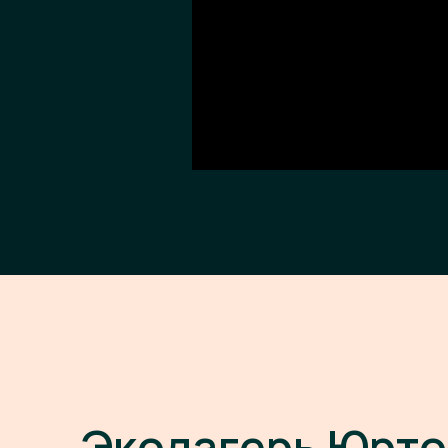
Эколагерь Юрто