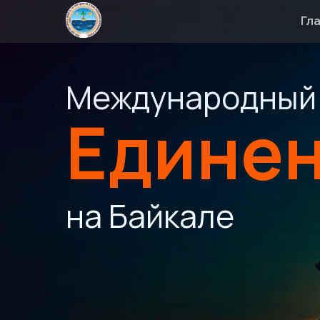
Гл
Международный 
Едине
на Байкале