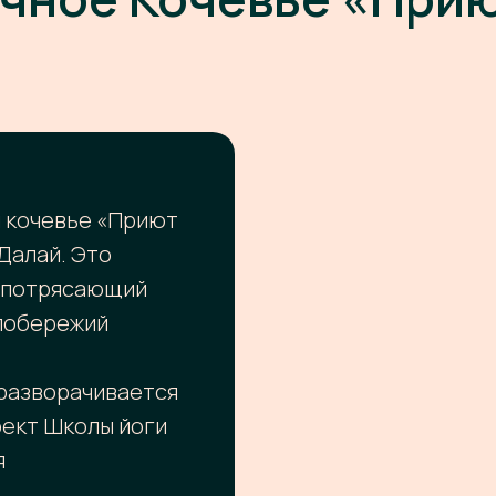
 кочевье «Приют
Далай. Это
н потрясающий
 побережий
разворачивается
оект Школы йоги
я